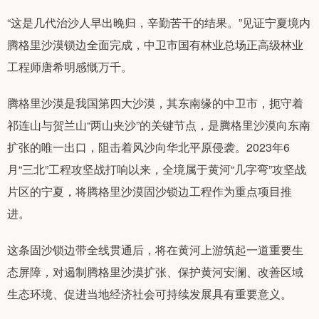
“这是几代治沙人早出晚归，辛勤苦干的结果。”见证宁夏境内
腾格里沙漠锁边全面完成，中卫市国有林业总场正高级林业
工程师唐希明感慨万千。
腾格里沙漠是我国第四大沙漠，其东南缘的中卫市，扼守着
祁连山与贺兰山“两山夹沙”的关键节点，是腾格里沙漠向东南
扩张的唯一出口，阻击着风沙向华北平原侵袭。2023年6
月“三北”工程攻坚战打响以来，全境属于黄河“几字弯”攻坚战
片区的宁夏，将腾格里沙漠固沙锁边工程作为重点项目推
进。
这条固沙锁边带全线贯通后，将在黄河上游筑起一道重要生
态屏障，对遏制腾格里沙漠扩张、保护黄河安澜、改善区域
生态环境、促进当地经济社会可持续发展具有重要意义。