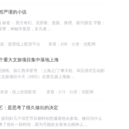
过程严谨的小说
乌贼 标签： 西方奇幻、克苏鲁、悬疑、推理、蒸汽朋克 字数：
世界，神秘学复苏，非凡者....
源：股票线上配资平台
查看：
208
分类：
优配网
多个重大文旅项目集中落地上海
游线、徐汇西岸星穹、“上海之门”摩天轮、AI沉浸式互动剧
旅项目今天（29日）在第五届上海旅....
来源：线上炒股配资
查看：
213
分类：
优配网
艺：是思考了很久做出的决定
，提到好几个综艺节目都特别想邀请他去参加。被问为什么
了很长一段时间，因为可能处女座有点精神上....