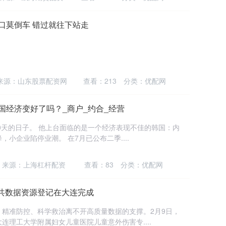
出口莫倒车 错过就往下站走
来源：山东股票配资网
查看：
213
分类：
优配网
国经济变好了吗？_商户_约合_经营
50天的日子。 他上台面临的是一个经济表现不佳的韩国：内
小企业陷停业潮。 在7月已公布二季....
来源：上海杠杆配资
查看：
83
分类：
优配网
共数据资源登记在大连完成
精准防控、科学救治离不开高质量数据的支撑。2月9日，
连理工大学附属妇女儿童医院儿童意外伤害专....