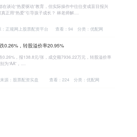
都在谈论“热爱驱动”教育，但实际操作中往往变成盲目报兴
用“热爱”引导孩子成长？ 林老师解....
源：正规网上股票配资平台
查看：
94
分类：
优配网
0.26%，转股溢价率20.95%
.26%，报138.8元/张，成交额7936.22万元，转股溢价率
“AA”，....
来源：股票配资实盘
查看：
224
分类：
优配网
润同比增50.13% 拟10派1.4元
1158）10月23日披露2025年三季度报告，公司第三季度实
归母净利润505....
来源：场内股票配资
查看：
229
分类：
优配网