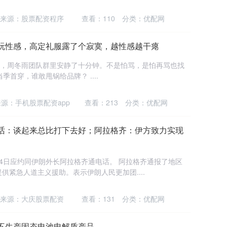
来源：股票配资程序
查看：
110
分类：
优配网
雨玩性感，高定礼服露了个寂寞，越性感越干瘪
，周冬雨团队群里安静了十分钟。不是怕骂，是怕再骂也找
首穿，谁敢甩锅给品牌？ ....
源：手机股票配资app
查看：
213
分类：
优配网
电话：谈起来总比打下去好；阿拉格齐：伊方致力实现
4日应约同伊朗外长阿拉格齐通电话。 阿拉格齐通报了地区
紧急人道主义援助。表示伊朗人民更加团....
来源：大庆股票配资
查看：
131
分类：
优配网
不生产固态电池电解质产品