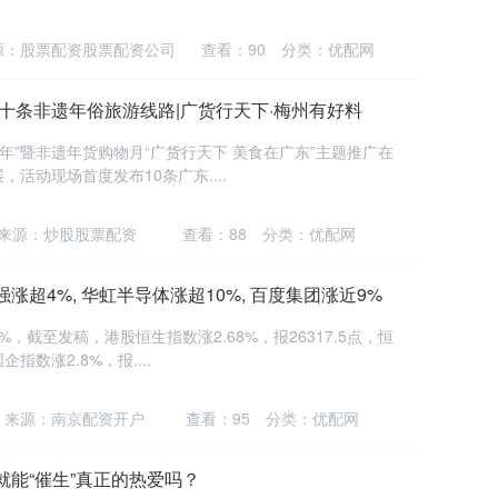
源：股票配资股票配资公司
查看：
90
分类：
优配网
东十条非遗年俗旅游线路|广货行天下·梅州有好料
中国年”暨非遗年货购物月“广货行天下 美食在广东”主题推广在
活动现场首度发布10条广东....
来源：炒股股票配资
查看：
88
分类：
优配网
超4%, 华虹半导体涨超10%, 百度集团涨近9%
截至发稿，港股恒生指数涨2.68%，报26317.5点，恒
企指数涨2.8%，报....
来源：南京配资开户
查看：
95
分类：
优配网
就能“催生”真正的热爱吗？