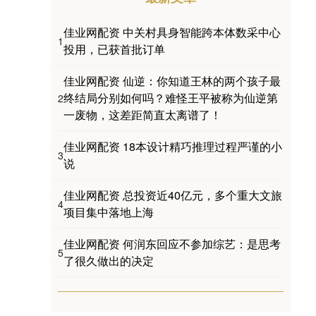
佳业网配资 中关村具身智能跨本体数采中心
1
投用，已获首批订单
佳业网配资 仙逆：你知道王林的两个孩子最
终结局分别如何吗？难怪王平被称为仙逆第
2
一废物，这差距简直太离谱了！
佳业网配资 18本设计精巧推理过程严谨的小
3
说
佳业网配资 总投资近40亿元，多个重大文旅
4
项目集中落地上海
佳业网配资 何润东回应不参加综艺：是思考
5
了很久做出的决定