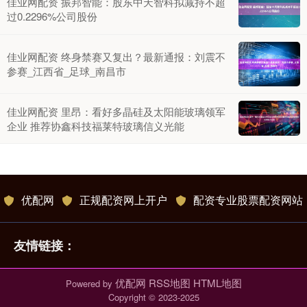
佳业网配资 振邦智能：股东中天智科拟减持不超
过0.2296%公司股份
佳业网配资 终身禁赛又复出？最新通报：刘震不
参赛_江西省_足球_南昌市
佳业网配资 里昂：看好多晶硅及太阳能玻璃领军
企业 推荐协鑫科技福莱特玻璃信义光能
优配网
正规配资网上开户
配资专业股票配资网站
友情链接：
优配网
RSS地图
HTML地图
Powered by
Copyright
© 2023-2025