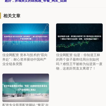
超好，异域美女的既视感_带着_网友_姑娘
相关文章
佳业网配资 资本与技术的“双向
佳业网配资 仙逆：你知道王林
奔赴”：耐心资本驱动中国AI产
的两个孩子最终结局分别如何
业全链条突围
吗？难怪王平被称为仙逆第一废
物，这差距简直太离谱了！
配资专业股票配资网站 “弩哥”在