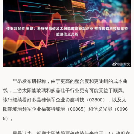
里昂发布研报称，由于更高的整合度和更陡峭的成本曲
线，上游太阳能玻璃和多晶硅子行业更有可能受益于顺风。
该行继续看好多晶硅领军企业协鑫科技（03800），以及太
阳能玻璃领军企业福莱特玻璃（06865）和信义光能（0096
8）。
里昂认为，近期太阳能股票价格势头来自于：1）政府在