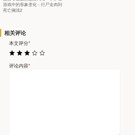
游戏中的形象变化：行尸走肉到
死亡搁浅2
相关评论
本文评分
*
评论内容
*