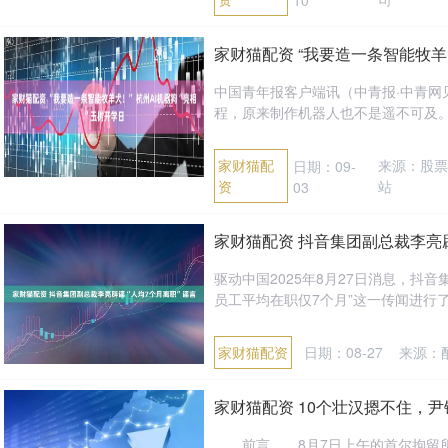
家财猫配资 “我要造一条智能牧羊犬
中国青年报客户端讯（中青报·中青网
程，原来制作机器人也不是遥不可及。我
家财猫配
来源：股
日期：09-
资
站
03
家财猫配资 抖音集团副总裁李亮辟
驱动中国2025年8月27日消息，抖
员工平均在职仅7个月”这一传闻进行了
家财猫配资
日期：08-27
来源：
家财猫配资 10个壮汉摁不住，
前言 8月7日上午的首尔拘留所