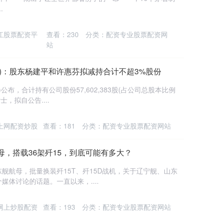
.
江股票配资平
查看：
230
分类：
配资专业股票配资网
站
.SZ)：股东杨建平和许惠芬拟减持合计不超3%股份
Z)公布，合计持有公司股份57,602,383股(占公司总股本比例
士，拟自公告....
上网配资炒股
查看：
181
分类：
配资专业股票配资网站
母，搭载36架歼15，到底可能有多大？
航母，批量换装歼15T、歼15D战机，关于辽宁舰、山东
体讨论的话题。一直以来，....
网上炒股配资
查看：
193
分类：
配资专业股票配资网站