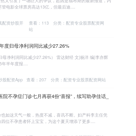
》居然又引发了一场巨大的争议，起因是福布斯的最新报道，内
管电影全球票房高达13亿，但最后迪....
线配资炒股开
查看：
113
分类：
配资专业股票配资网
站
年度归母净利润同比减少27.26%
母净利润同比减少27.26%） 雷达财经 文|杨洋 编|李亦辉
5年半年度报....
炒股配资App
查看：
207
分类：
配资专业股票配资网站
医院不孕症门诊七月再获4份“喜报”，续写助孕佳话_
诊也如这天气一般，热度不减，喜讯不断。妇产科李主任凭
四位不孕患者怀上宝宝，为这个夏天增添了更多....