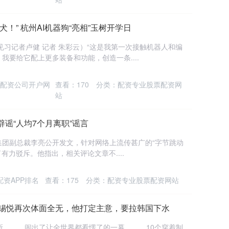
！” 杭州AI机器狗“亮相”玉树开学日
见习记者卢健 记者 朱彩云）“这是我第一次接触机器人和编
要给它配上更多装备和功能，创造一条....
票配资公司开户网
查看：
170
分类：
配资专业股票配资网
站
谣“人均7个月离职”谣言
音集团副总裁李亮公开发文，针对网络上流传甚广的“字节跳动
有力驳斥。他指出，相关评论文章不....
配资APP排名
查看：
175
分类：
配资专业股票配资网站
尹锡悦再次体面全无，他打定主意，要拉韩国下水
， 闹出了让全世界都看愣了的一幕 ，10个穿着制