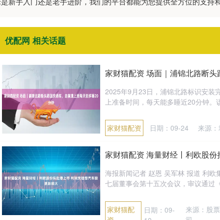
无论是新手入门还是老手进阶，我们的平台都能为您提供全方位的支持
优配网 相关话题
家财猫配资 场面｜浦锦北路断头
2025年9月23日，浦锦北路标识安
上准备时间，每天能多睡近20分钟。该
家财猫配资
日期：09-24
来源：
家财猫配资 海量财经丨利欧股份
海报新闻记者 赵恩 吴军林 报道 利
七届董事会第十五次会议，审议通过《关
家财猫配
来源：股
日期：09-
资
司
10