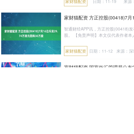
家财猫配资
日期：11-19
来源
家财猫配资 方正控股(00418)7月
智通财经APP讯，方正控股(00418)
股。 【免责声明】本文仅代表作者本人
家财猫配资
日期：11-12
来源：深
家财猫配资 国家外汇管理局公布
2025年一季度，我国经常账户顺差11
2025年一季度，我国经常账户顺差165
家财猫配资
日期：10-29
来源：
家财猫配资 星光下的慈善之约，
华灯璀璨映浦江，爱心涌动暖申城。1