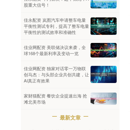
股重大信号！
佳永配资 岚图汽车申请整车电量
平衡性测试专利，提高了整车电量
平衡性的测试效率和准确性
佳业网配资 美联储决议来袭，全
球168个最新利率及变动一览
佳业网配资 独家对话零一万物联
创马杰：与头部企业共创共建，让
AI真正有效果
家财猫配资 餐饮企业提速出海 抢
滩北美市场
最新文章