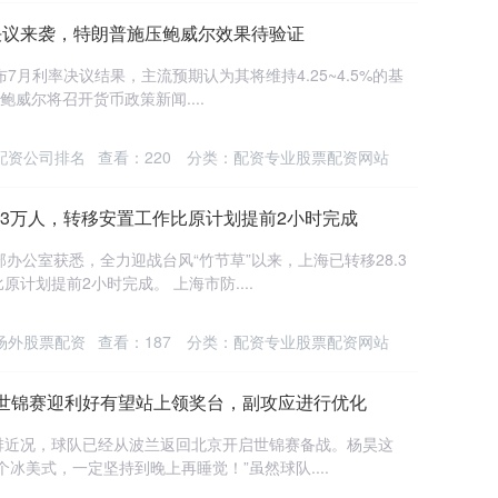
率决议来袭，特朗普施压鲍威尔效果待验证
布7月利率决议结果，主流预期认为其将维持4.25~4.5%的基
威尔将召开货币政策新闻....
配资公司排名
查看：
220
分类：
配资专业股票配资网站
8.3万人，转移安置工作比原计划提前2小时完成
办公室获悉，全力迎战台风“竹节草”以来，上海已转移28.3
计划提前2小时完成。 上海市防....
场外股票配资
查看：
187
分类：
配资专业股票配资网站
！世锦赛迎利好有望站上领奖台，副攻应进行优化
排近况，球队已经从波兰返回北京开启世锦赛备战。杨昊这
冰美式，一定坚持到晚上再睡觉！”虽然球队....