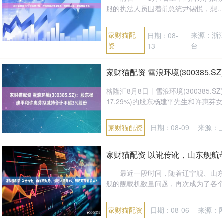
服的执法人员围着前总统尹锡悦，想...
家财猫配
来源：浙
日期：08-
资
台
13
家财猫配资 雪浪环境(300385
格隆汇8月8日丨雪浪环境(300385.S
17.29%)的股东杨建平先生和许惠芬女
家财猫配资
日期：08-09
来源：
家财猫配资 以讹传讹，山东舰航
最近一段时间，随着辽宁舰、山东舰
舰的舰载机数量问题，再次成为了各个媒
家财猫配资
日期：08-06
来源：