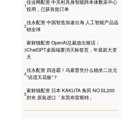
佳业网配资 中关村具身智能跨本体数采中心
1
投用，已获首批订单
佳永配资 中国智造加速出海 人工智能产品远
2
销全球
家财猫配资 OpenAI总裁放出狠话：
ChatGPT桌面端要消灭标签页，年底前大变
3
天
佳永配资 四连霸！乌索普凭什么稳坐二次元
4
“说谎天花板”？
家财猫配资 日本 KAKUTA 角田 NO.SL200
5
肘夹 原装进口「东莞布雷斯特」