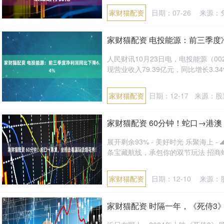
家财猫配资
日期：07-26
来源：
家财猫配资 电投能源：前三季度净
人民财讯10月23日电，电投能源（00
现营业收入79.39亿元，同比增长3.34%
家财猫配资
日期：12-17
来源：股
家财猫配资 60分钟！蛇口→港
展开剩余93% - 美好时光 乐聚海上 
条宝藏航线，承包你的双节玩法 招商蛇口
家财猫配资
日期：12-10
来源：
家财猫配资 时隔一年，《死侍3