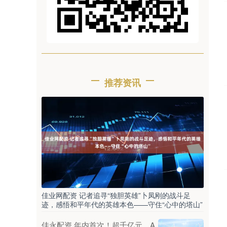
推荐资讯
佳业网配资 记者追寻“独胆英雄”卜凤刚的战斗足
迹，感悟和平年代的英雄本色——守住“心中的塔山”
佳永配资 年内首次！超千亿元，A