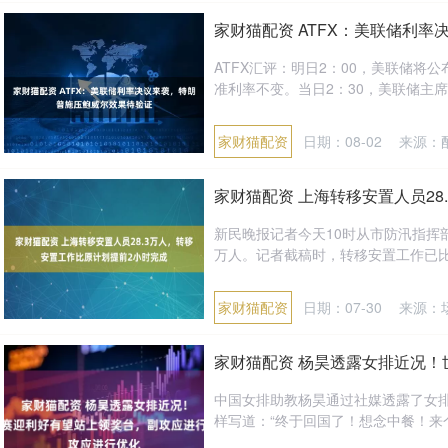
家财猫配资 ATFX：美联储利
ATFX汇评：明日2：00，美联储将公
准利率不变。当日2：30，美联储主席鲍
家财猫配资
日期：08-02
来源：
家财猫配资 上海转移安置人员2
新民晚报记者今天10时从市防汛指挥部
万人。记者截稿时，转移安置工作已比原
家财猫配资
日期：07-30
来源：
家财猫配资 杨昊透露女排近况
中国女排助教杨昊通过社媒透露了女
样写道：“终于回国了！想念中餐！来个