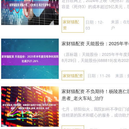
近日在网上，2024年上映《死侍3
容是《死侍3》的成本超过5亿美元，尽
家财猫配
来源：在
日期：12-
资
户
03
家财猫配资 天能股份：2025年半
（原标题：天能股份：2025年半年度归
8月29日，天能股份(688819)发布202
家财猫配资
日期：11-26
来源：
家财猫配资 不负期待！杨陵惠仁
患者_老火车站_治疗
七月，骄阳似火，我院妇科不孕症门
借精湛的医术和暖心的服务，成功助力