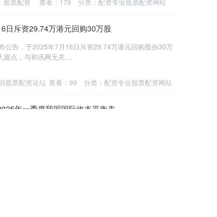
：股票配资
查看：
176
分类：
配资专业股票配资网站
16日斥资29.74万港元回购30万股
发布公告，于2025年7月16日斥资29.74万港元回购股份30万
观点，与和讯网无关....
圳股票配资论坛
查看：
99
分类：
配资专业股票配资网站
2025年一季度我国国际收支平衡表
874亿元，资本和金融账户逆差10094亿元。 按美元计值，
4亿美元，其中，货物贸....
上海配资之家
查看：
114
分类：
配资专业股票配资网站
为意外伤害儿童撑起生命保护伞
0月16日晚，以“让爱传承”为主题的慈善晚宴在外滩W酒店