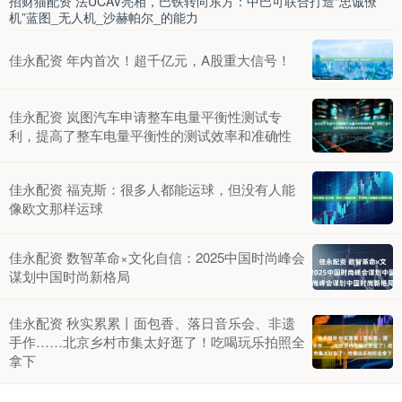
招财猫配资 法UCAV亮相，巴铁转向东方：中巴可联合打造“忠诚僚
机”蓝图_无人机_沙赫帕尔_的能力
佳永配资 年内首次！超千亿元，A股重大信号！
佳永配资 岚图汽车申请整车电量平衡性测试专
利，提高了整车电量平衡性的测试效率和准确性
佳永配资 福克斯：很多人都能运球，但没有人能
像欧文那样运球
佳永配资 数智革命×文化自信：2025中国时尚峰会
谋划中国时尚新格局
佳永配资 秋实累累丨面包香、落日音乐会、非遗
手作……北京乡村市集太好逛了！吃喝玩乐拍照全
拿下