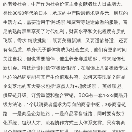
的老龄社会，中产作为社会价值主要贡献者压力日益增大。
类比80/90年代的日本，承压的中产阶层追求更多元、解压的
生活方式，需要适用于‘跨场景’和露营等短途旅游的服装。富
足的熟龄群里享受了时代红利，财富水平和文化程度有质的
飞跃，需求‘精致挑剔’，既要美丽新潮、又要适龄舒适、还要
有有品质。单身/无子群体将成为社会主流，他们有更多时间
关注自我，但也需要陪伴，催生养宠赛道崛起，带来服饰创
新机会。科技新贵则信仰‘极致性能’，在服饰上具备极致专业
地位的品牌更能与其产生价值观共鸣。如何来实现呢？商品
企划落地的五大要求包括‘原点人群+超级场景’、英雄联盟、
供应链升级、订货重塑和整合营销。BCG有一套1-2-3商品升
级方法论，1个以消费者需求为导向的商品中枢，2条商品链
路，一是商品企划链路，一是商品零售链路，同时要有数字
化系统、组织人才、流程协作方式三大体系支撑。只有将商
品企划链路和商品运营链路打通，将运营推到极致，才能在