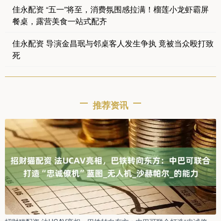
佳永配资 “五一”将至，消费氛围感拉满！榴莲小龙虾霸屏
餐桌，露营美食一站式配齐
佳永配资 导演金昌珉与邻桌客人发生争执 竟被当众殴打致
死
推荐资讯