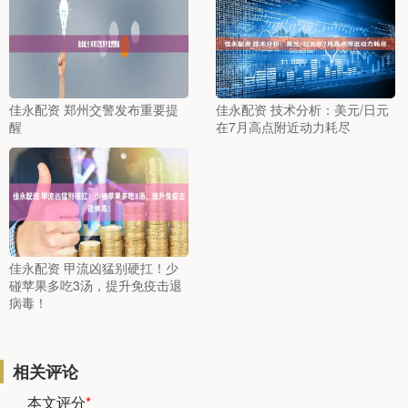
佳永配资 郑州交警发布重要提
佳永配资 技术分析：美元/日元
醒
在7月高点附近动力耗尽
佳永配资 甲流凶猛别硬扛！少
碰苹果多吃3汤，提升免疫击退
病毒！
相关评论
本文评分
*