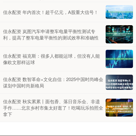
佳永配资 年内首次！超千亿元，A股重大信号！
佳永配资 岚图汽车申请整车电量平衡性测试专
利，提高了整车电量平衡性的测试效率和准确性
佳永配资 福克斯：很多人都能运球，但没有人能
像欧文那样运球
佳永配资 数智革命×文化自信：2025中国时尚峰会
谋划中国时尚新格局
佳永配资 秋实累累丨面包香、落日音乐会、非遗
手作……北京乡村市集太好逛了！吃喝玩乐拍照全
拿下