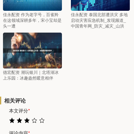
佳永配资 作为老字号，百雀羚
佳永配资 泰国北部遭洪灾 多地
在这领域深耕多年，宋小宝却是
启动灾害应急机制_发现频道_
头一遭
中国青年网_防灾_减灾_山洪
德宏配资 潮玩银川｜北塔湖冰
上乐园：冰趣盎然暖意相伴
相关评论
本文评分
*
评论内容
*