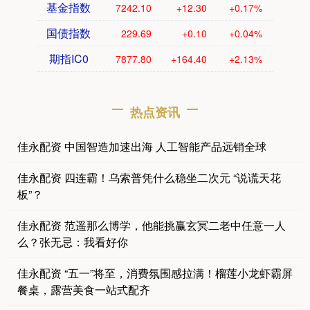
基金指数
7242.10
+12.30
+0.17%
国债指数
229.69
+0.10
+0.04%
期指IC0
7877.80
+164.40
+2.13%
热点资讯
佳永配资 中国智造加速出海 人工智能产品远销全球
佳永配资 四连霸！乌索普凭什么稳坐二次元 “说谎天花
板”？
佳永配资 范遥那么博学，他能挑赢玄冥二老中任意一人
么？张无忌：我看好你
佳永配资 “五一”将至，消费氛围感拉满！榴莲小龙虾霸屏
餐桌，露营美食一站式配齐