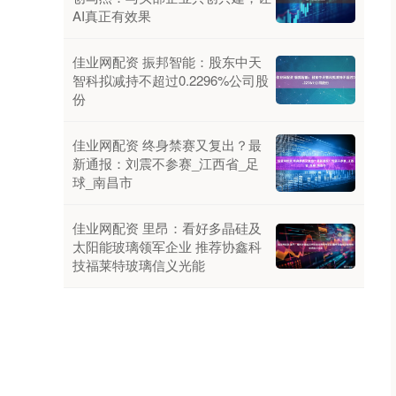
AI真正有效果
佳业网配资 振邦智能：股东中天
智科拟减持不超过0.2296%公司股
份
佳业网配资 终身禁赛又复出？最
新通报：刘震不参赛_江西省_足
球_南昌市
佳业网配资 里昂：看好多晶硅及
太阳能玻璃领军企业 推荐协鑫科
技福莱特玻璃信义光能